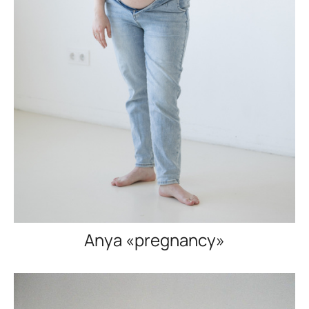
Anya «pregnancy»