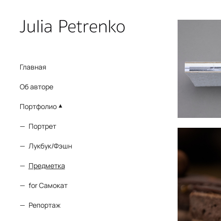
Главная
Об авторе
Портфолио
Портрет
Лукбук/Фэшн
Предметка
for Самокат
Репортаж